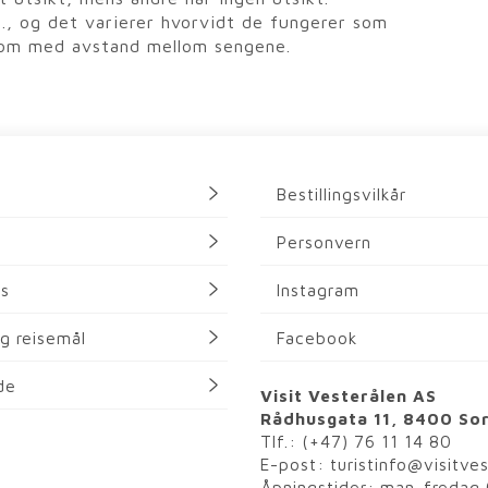
, og det varierer hvorvidt de fungerer som
rom med avstand mellom sengene.
Bestillingsvilkår
Personvern
ss
Instagram
g reisemål
Facebook
de
Visit Vesterålen AS
Rådhusgata 11, 8400 So
Tlf.:
(+47) 76 11 14 80
E-post:
turistinfo@visitve
Åpningstider: man-fredag