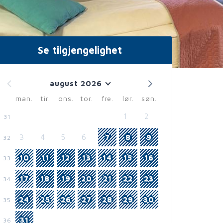
Se tilgjengelighet
august 2026
man.
tir.
ons.
tor.
fre.
lør.
søn.
1
2
31
3
4
5
6
7
8
9
32
10
11
12
13
14
15
16
33
17
18
19
20
21
22
23
34
24
25
26
27
28
29
30
35
31
36