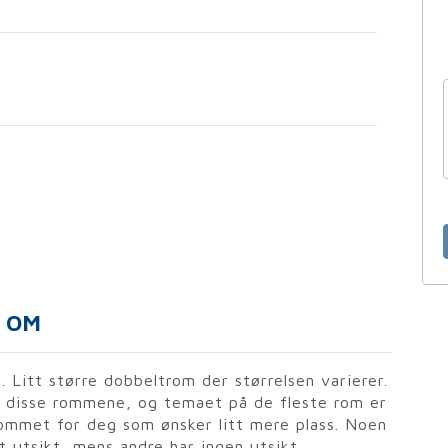
OM
 Litt større dobbeltrom der størrelsen varierer.
å disse rommene, og temaet på de fleste rom er
rommet for deg som ønsker litt mere plass. Noen
 utsikt, mens andre har ingen utsikt.