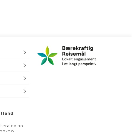
rtland
steralen.no
 09:00-