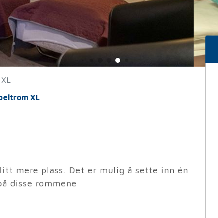
 XL
beltrom XL
tt mere plass. Det er mulig å sette inn én
på disse rommene