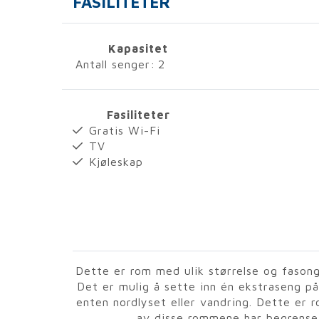
FASILITETER
Kapasitet
Antall senger:
2
Fasiliteter
Gratis Wi-Fi
TV
Kjøleskap
Dette er rom med ulik størrelse og fasong.
Det er mulig å sette inn én ekstraseng p
enten nordlyset eller vandring. Dette er 
av disse rommene har begrenset