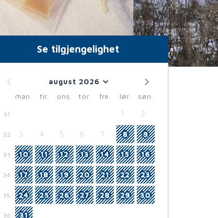
Se tilgjengelighet
august 2026
man.
tir.
ons.
tor.
fre.
lør.
søn.
1
2
31
3
4
5
6
7
8
9
32
10
11
12
13
14
15
16
33
17
18
19
20
21
22
23
34
24
25
26
27
28
29
30
35
31
36