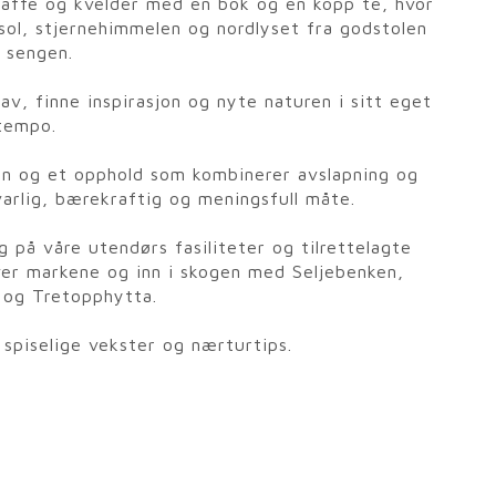
kaffe og kvelder med en bok og en kopp te, hvor
ol, stjernehimmelen og nordlyset fra godstolen
 sengen.
v, finne inspirasjon og nyte naturen i sitt eget
tempo.
en og et opphold som kombinerer avslapning og
arlig, bærekraftig og meningsfull måte.
g på våre utendørs fasiliteter og tilrettelagte
ver markene og inn i skogen med Seljebenken,
 og Tretopphytta.
 spiselige vekster og nærturtips.