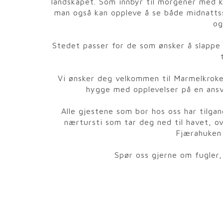
landskapet. Som innbyr til morgener med 
man også kan oppleve å se både midnattss
og
Stedet passer for de som ønsker å slappe a
Vi ønsker deg velkommen til Marmelkrok
hygge med opplevelser på en ansv
Alle gjestene som bor hos oss har tilgan
nærtursti som tar deg ned til havet, o
Fjærahuken
Spør oss gjerne om fugler,