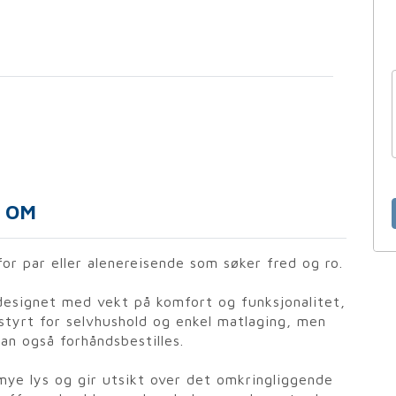
OM
for par eller alenereisende som søker fred og ro.
designet med vekt på komfort og funksjonalitet,
tyrt for selvhushold og enkel matlaging, men
an også forhåndsbestilles.
mye lys og gir utsikt over det omkringliggende