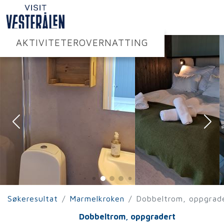
AKTIVITETER
OVERNATTING
Søkeresultat
Marmelkroken
Dobbeltrom, oppgrad
Dobbeltrom, oppgradert