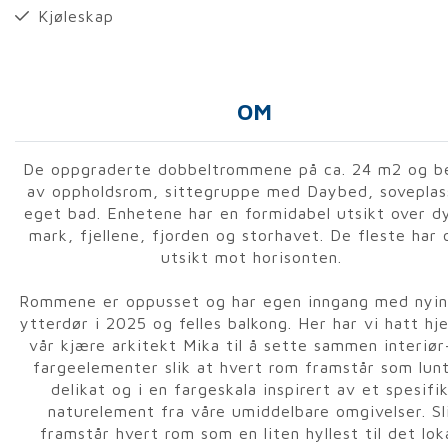
Kjøleskap
OM
De oppgraderte dobbeltrommene på ca. 24 m2 og b
av oppholdsrom, sittegruppe med Daybed, soveplas
eget bad. Enhetene har en formidabel utsikt over d
mark, fjellene, fjorden og storhavet. De fleste har 
utsikt mot horisonten.
Rommene er oppusset og har egen inngang med nyin
ytterdør i 2025 og felles balkong. Her har vi hatt hj
vår kjære arkitekt Mika til å sette sammen interiør
fargeelementer slik at hvert rom framstår som lun
delikat og i en fargeskala inspirert av et spesifi
naturelement fra våre umiddelbare omgivelser. Sl
framstår hvert rom som en liten hyllest til det lok