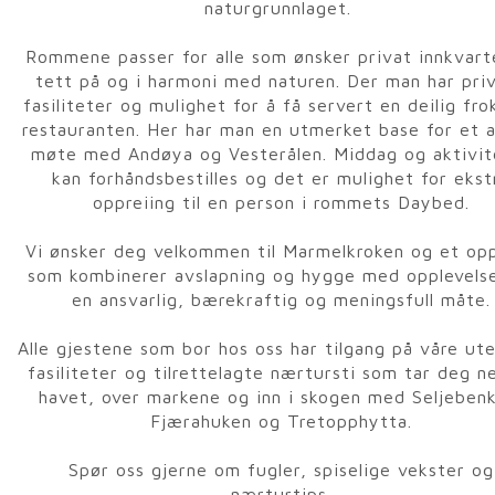
naturgrunnlaget.
Rommene passer for alle som ønsker privat innkvart
tett på og i harmoni med naturen. Der man har pri
fasiliteter og mulighet for å få servert en deilig fro
restauranten. Her har man en utmerket base for et a
møte med Andøya og Vesterålen. Middag og aktivit
kan forhåndsbestilles og det er mulighet for ekst
oppreiing til en person i rommets Daybed.
Vi ønsker deg velkommen til Marmelkroken og et op
som kombinerer avslapning og hygge med opplevels
en ansvarlig, bærekraftig og meningsfull måte.
Alle gjestene som bor hos oss har tilgang på våre ut
fasiliteter og tilrettelagte nærtursti som tar deg ne
havet, over markene og inn i skogen med Seljeben
Fjærahuken og Tretopphytta.
Spør oss gjerne om fugler, spiselige vekster og
nærturtips.