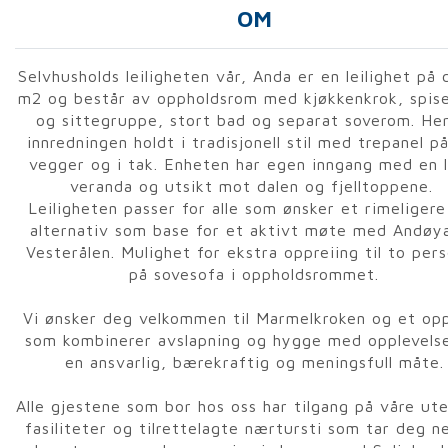
OM
Selvhusholds leiligheten vår, Anda er en leilighet på 
m2 og består av oppholdsrom med kjøkkenkrok, spise
og sittegruppe, stort bad og separat soverom. Her
innredningen holdt i tradisjonell stil med trepanel på
vegger og i tak. Enheten har egen inngang med en l
veranda og utsikt mot dalen og fjelltoppene.
Leiligheten passer for alle som ønsker et rimeligere
alternativ som base for et aktivt møte med Andøy
Vesterålen. Mulighet for ekstra oppreiing til to per
på sovesofa i oppholdsrommet.
Vi ønsker deg velkommen til Marmelkroken og et op
som kombinerer avslapning og hygge med opplevels
en ansvarlig, bærekraftig og meningsfull måte.
Alle gjestene som bor hos oss har tilgang på våre ut
fasiliteter og tilrettelagte nærtursti som tar deg ne