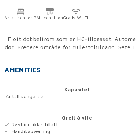
Antall senger 2
Air condition
Gratis Wi-Fi
Flott dobbeltrom som er HC-tilpasset. Automa
dør. Bredere område for rullestoltilgang. Sete i 
AMENITIES
Kapasitet
Antall senger:
2
Greit å vite
Røyking ikke tillatt
Handikapvennlig