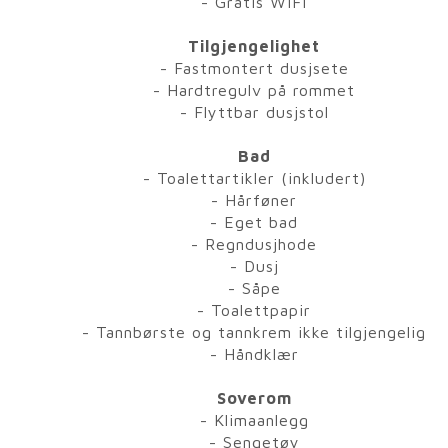
- Gratis WIFI
Tilgjengelighet
- Fastmontert dusjsete
- Hardtregulv på rommet
- Flyttbar dusjstol
Bad
- Toalettartikler (inkludert)
- Hårføner
- Eget bad
- Regndusjhode
- Dusj
- Såpe
- Toalettpapir
- Tannbørste og tannkrem ikke tilgjengelig
- Håndklær
Soverom
- Klimaanlegg
- Sengetøy