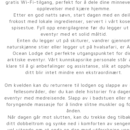
gratis Wi-Fi-tilgang, perfekt for å dele dine minnev
opplevelser med kjære hjemme.
Etter en god natts søvn, start dagen med en deil
frokost med lokale ingredienser, servert i vårt kose
spisestue. Fyll opp energilagrene før du legger ut
eventyr med et solid måltid.
Enten du legger ut på skiturer, vandrer gjenno
naturskjønne stier eller legger ut på hvalsafari, er A
Ocean Lodge det perfekte utgangspunktet for di
arktiske eventyr. Vårt kunnskapsrike personale står a
klare til å gi anbefalinger og assistanse, slik at opph
ditt blir intet mindre enn ekstraordinært.
Om kvelden kan du returnere til lodgen og slappe av 
fellesområder, der du kan dele historier fra dage
eventyr med medreisende. Slapp av i badstuen eller 
foryngende massasje for å lindre slitne muskler og f
ånden.
Når dagen går mot slutten, kan du trekke deg tilbak
ditt dobbeltrom og synke ned i komforten av sengen
vel vitende om at enda en dag med utforskning ven