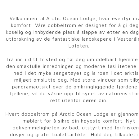
Velkommen til Arctic Ocean Lodge, hvor eventyr m
komfort! Våre dobbeltrom er designet for å gi deg
koselig og innbydende plass å slappe av etter en da
utforskning av de fantastiske landskapene i Vesterål
Lofoten.
Trå inn i ditt fristed og føl deg umiddelbart hjemme
den smakfulle innredningen og moderne fasilitetene.
ned i det myke sengetøyet og la roen i det arktis
miljøet omslutte deg. Med store vinduer som tilb
panoramautsikt over de omkringliggende fjordene
fjellene, vil du våkne opp til synet av naturens sto
rett utenfor døren din.
Hvert dobbeltrom på Arctic Ocean Lodge er gjennom
møblert for å sikre din høyeste komfort. Nyt
bekvemmeligheten av bad, utstyrt med forfriske
dusjer og gratis toalettartikler. Hold deg tilkoblet