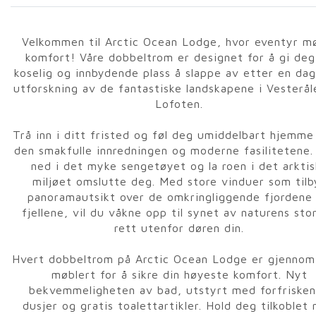
Velkommen til Arctic Ocean Lodge, hvor eventyr m
komfort! Våre dobbeltrom er designet for å gi deg
koselig og innbydende plass å slappe av etter en da
utforskning av de fantastiske landskapene i Vesterål
Lofoten.
Trå inn i ditt fristed og føl deg umiddelbart hjemme
den smakfulle innredningen og moderne fasilitetene.
ned i det myke sengetøyet og la roen i det arktis
miljøet omslutte deg. Med store vinduer som tilb
panoramautsikt over de omkringliggende fjordene
fjellene, vil du våkne opp til synet av naturens sto
rett utenfor døren din.
Hvert dobbeltrom på Arctic Ocean Lodge er gjennom
møblert for å sikre din høyeste komfort. Nyt
bekvemmeligheten av bad, utstyrt med forfriske
dusjer og gratis toalettartikler. Hold deg tilkoblet