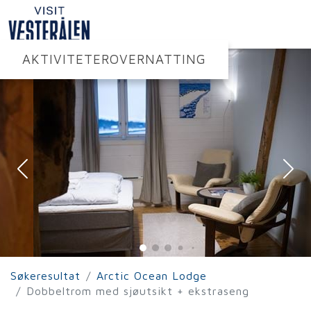
AKTIVITETER
OVERNATTING
Søkeresultat
Arctic Ocean Lodge
Dobbeltrom med sjøutsikt + ekstraseng