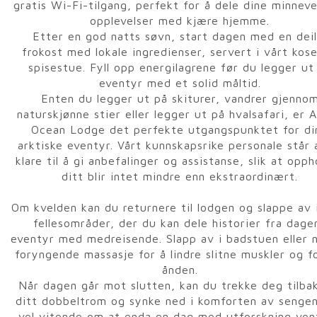
gratis Wi-Fi-tilgang, perfekt for å dele dine minnev
opplevelser med kjære hjemme.
Etter en god natts søvn, start dagen med en deil
frokost med lokale ingredienser, servert i vårt kose
spisestue. Fyll opp energilagrene før du legger ut
eventyr med et solid måltid.
Enten du legger ut på skiturer, vandrer gjenno
naturskjønne stier eller legger ut på hvalsafari, er A
Ocean Lodge det perfekte utgangspunktet for di
arktiske eventyr. Vårt kunnskapsrike personale står a
klare til å gi anbefalinger og assistanse, slik at opph
ditt blir intet mindre enn ekstraordinært.
Om kvelden kan du returnere til lodgen og slappe av 
fellesområder, der du kan dele historier fra dage
eventyr med medreisende. Slapp av i badstuen eller 
foryngende massasje for å lindre slitne muskler og f
ånden.
Når dagen går mot slutten, kan du trekke deg tilbak
ditt dobbeltrom og synke ned i komforten av sengen
vel vitende om at enda en dag med utforskning ven