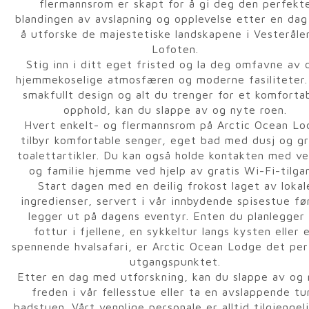
flermannsrom er skapt for å gi deg den perfekt
blandingen av avslapning og opplevelse etter en da
å utforske de majestetiske landskapene i Vesteråle
Lofoten.
Stig inn i ditt eget fristed og la deg omfavne av 
hjemmekoselige atmosfæren og moderne fasiliteter
smakfullt design og alt du trenger for et komforta
opphold, kan du slappe av og nyte roen.
Hvert enkelt- og flermannsrom på Arctic Ocean Lo
tilbyr komfortable senger, eget bad med dusj og gr
toalettartikler. Du kan også holde kontakten med v
og familie hjemme ved hjelp av gratis Wi-Fi-tilga
Start dagen med en deilig frokost laget av lokal
ingredienser, servert i vår innbydende spisestue fø
legger ut på dagens eventyr. Enten du planlegger
fottur i fjellene, en sykkeltur langs kysten eller 
spennende hvalsafari, er Arctic Ocean Lodge det pe
utgangspunktet.
Etter en dag med utforskning, kan du slappe av og
freden i vår fellesstue eller ta en avslappende tur
badstuen. Vårt vennlige personale er alltid tilgjengel