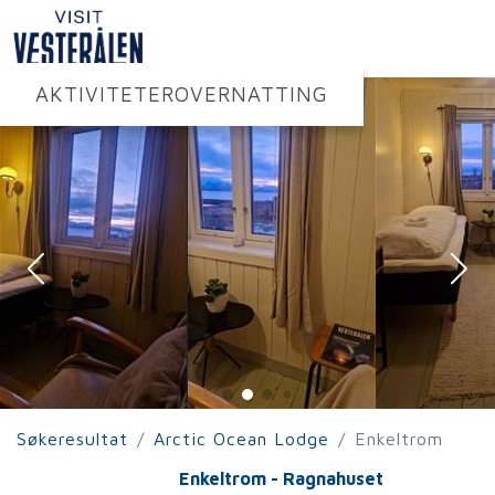
AKTIVITETER
OVERNATTING
Søkeresultat
Arctic Ocean Lodge
Enkeltrom
Enkeltrom - Ragnahuset