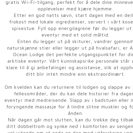
gratis Wi-Fi-tilgang, perfekt for å dele dine minnev
opplevelser med kjære hjemme.
Etter en god natts søvn, start dagen med en deil
frokost med lokale ingredienser, servert i vårt kose
spisestue. Fyll opp energilagrene før du legger ut
eventyr med et solid måltid.
Enten du legger ut på skiturer, vandrer gjenno
naturskjønne stier eller legger ut på hvalsafari, er A
Ocean Lodge det perfekte utgangspunktet for di
arktiske eventyr. Vårt kunnskapsrike personale står a
klare til å gi anbefalinger og assistanse, slik at opph
ditt blir intet mindre enn ekstraordinært.
Om kvelden kan du returnere til lodgen og slappe av 
fellesområder, der du kan dele historier fra dage
eventyr med medreisende. Slapp av i badstuen eller 
foryngende massasje for å lindre slitne muskler og f
ånden.
Når dagen går mot slutten, kan du trekke deg tilbak
ditt dobbeltrom og synke ned i komforten av sengen
vel vitende om at enda en dag med utforskning ven