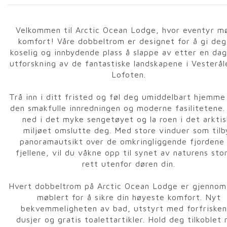
Velkommen til Arctic Ocean Lodge, hvor eventyr m
komfort! Våre dobbeltrom er designet for å gi deg
koselig og innbydende plass å slappe av etter en da
utforskning av de fantastiske landskapene i Vesterål
Lofoten.
Trå inn i ditt fristed og føl deg umiddelbart hjemme
den smakfulle innredningen og moderne fasilitetene.
ned i det myke sengetøyet og la roen i det arktis
miljøet omslutte deg. Med store vinduer som tilb
panoramautsikt over de omkringliggende fjordene
fjellene, vil du våkne opp til synet av naturens sto
rett utenfor døren din.
Hvert dobbeltrom på Arctic Ocean Lodge er gjennom
møblert for å sikre din høyeste komfort. Nyt
bekvemmeligheten av bad, utstyrt med forfriske
dusjer og gratis toalettartikler. Hold deg tilkoblet