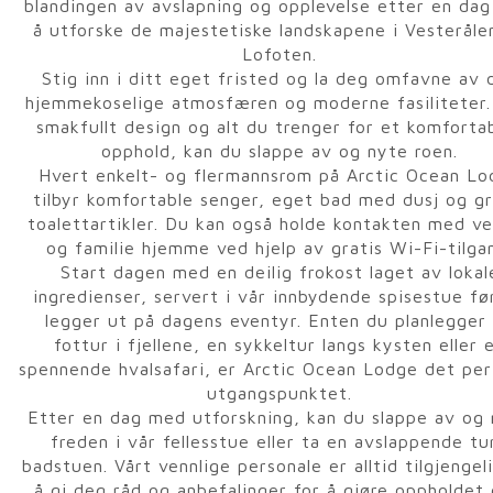
blandingen av avslapning og opplevelse etter en da
å utforske de majestetiske landskapene i Vesteråle
Lofoten.
Stig inn i ditt eget fristed og la deg omfavne av 
hjemmekoselige atmosfæren og moderne fasiliteter
smakfullt design og alt du trenger for et komforta
opphold, kan du slappe av og nyte roen.
Hvert enkelt- og flermannsrom på Arctic Ocean Lo
tilbyr komfortable senger, eget bad med dusj og gr
toalettartikler. Du kan også holde kontakten med v
og familie hjemme ved hjelp av gratis Wi-Fi-tilga
Start dagen med en deilig frokost laget av lokal
ingredienser, servert i vår innbydende spisestue fø
legger ut på dagens eventyr. Enten du planlegger
fottur i fjellene, en sykkeltur langs kysten eller 
spennende hvalsafari, er Arctic Ocean Lodge det pe
utgangspunktet.
Etter en dag med utforskning, kan du slappe av og
freden i vår fellesstue eller ta en avslappende tur
badstuen. Vårt vennlige personale er alltid tilgjengel
å gi deg råd og anbefalinger for å gjøre oppholdet 