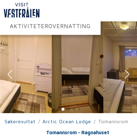
AKTIVITETER
OVERNATTING
Søkeresultat
Arctic Ocean Lodge
Tomannsrom
Tomannsrom - Ragnahuset