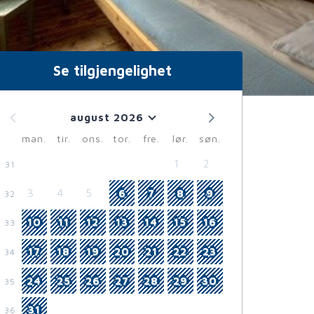
Se tilgjengelighet
august 2026
man.
tir.
ons.
tor.
fre.
lør.
søn.
1
2
31
3
4
5
6
7
8
9
32
10
11
12
13
14
15
16
33
17
18
19
20
21
22
23
34
24
25
26
27
28
29
30
35
31
36