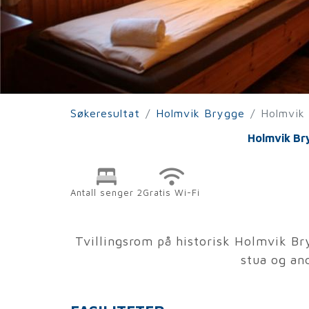
Søkeresultat
Holmvik Brygge
Holmvik
Holmvik Bry
Antall senger 2
Gratis Wi-Fi
Tvillingsrom på historisk Holmvik Br
stua og an