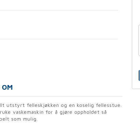
OM
llt utstyrt felleskjøkken og en koselig fellesstue.
bruke vaskemaskin for å gjøre oppholdet så
belt som mulig.